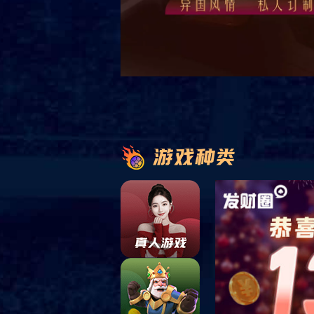
THE HOTEL AN
+
酒店知识
0898-08980898
联系我们 CONTACT US