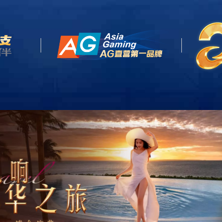
新闻中心
产品展示
留言板
酒店百科
联系我