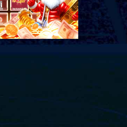
来源保障。然而，近两年来由于百度涉嫌容忍部
百度推出了《网民权益保障计划》，旨在杜绝此类
在多个百度产品平台间转换时能更便利地获得服
个性化、更安全、更高效的网络服务。比如为网民
计划”的保护。(百度注：“百度网民权益保障计
V标识的结果，如因假冒官网、资质或钓鱼欺诈而
，将通过敏感数据加密存储、监控多层防御等技
、企业信息得到有效保护，守卫您的信息安全。
息流，这一功能意味着会进行个性化推荐、鼓励用
总之，百度还要进一步健全账户体系。
的野心初见，可谓不容小觑。信息流广告将成为下
是基于用户大数据、用户阅读行为、用户画像等因
告。
场先机。尽管目前自媒体平台之争夺用户愈演愈
早先一步，是棋高一招还险棋一步，现在讨论还为
为什么这么说呢？