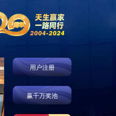
们
招商加盟