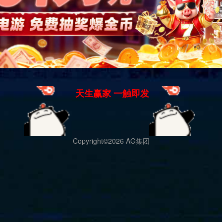
实名制之机，完善自身账户体系，不无可能。
百度网民权益保障计划全力推行
众所周知，百度的核心业务是搜索，而竞价广告是百度最大的收入
分广告商发布虚假广告遭受官司缠身，对自身品牌伤害颇大。因此，
事件再次发生。
5月11日，百度官方解释百度账号实名认证真实用意。为了让网民
务，建议网民在实名认证后也在登录状态下使用百度搜索，以获得更
个性化定制的首页资讯服务，以及在登录后才能享受“百度网民权益保障
划”由百度与中调协联合发起，网民登录百度账户点击搜索推广或带有
蒙受经济损失，网民可向百度申请保障。)
百度用户在账户实名认证后将享受更高等级的安全保护。百度表示
术手段和代码层面多重审计、安全测试等服务规范确保百度用户个人
百度内容战略不容忽视
2016年，百度启动内容战略，手机百度、百度搜索等首页引入信
户参与评论互动，因此一个必然是百度在搜索页面会鼓励用户登录。
伴随着百度百家号40万自媒体内容创作者入驻，百度在内容战略
一代搜索引擎（应该改为推荐引擎）发展的增长点，信息流广告推送
素来完成精准推送，对于广告主而言更愿意尝试更加精准的信息流广
百度账号实名认证，对于百度实现内容战略布局作用不小，抢占市
烈，迟早会爆发无硝烟之战，此次百度账号实名认证较之于其他平台
时过早，让我们拭目以待吧！
未来百度seo优化何去何从？
对于SEO从业人员来说，百度账号实名认证化对其是致命打击。
1、百度自身产品权重高于其他网站